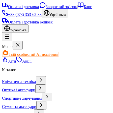
Оплата і доставка
|
Зворотний зв'язок
|
Блог
+38 (073) 353-62-38
Українська
Оплата і доставка
|
Кешбек
Українська
Меню
Твій особистий AI-помічник
Хіти
Акції
Каталог
Кліматична техніка
Оптика і аксесуари
Спортивне харчування
Сумки та аксесуари