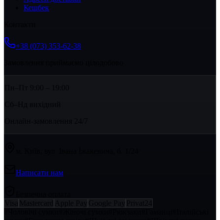
Кешбек
Контакти
+38 (073) 353-62-38
Замовлення приймаємо цілодобово
Пн–Пт 9:00 – 19:00
Сб–Нд вихідний
Онлайн-замовлення 24/7
м. Київ, вул. Івана Їжакевича, б. 1/24
Написати нам
Безпечна оплата
Visa
Mastercard
Apple Pay
Google Pay
Privat24
#
Чоловічі сумки
#
Жіночі сумки
#
Рюкзаки
#
Гаманці
#
Італійські