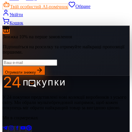
Твій особистий AI-помічник
Обране
Увійти
Кошик
Знижка 10% на перше замовлення
Підпишіться на розсилку та отримуйте найкращі пропозиції
першими.
Отримати знижку
У 24 покупки представлені нові колекції виробників з усього
світу. Ми обрали мультибрендовий напрямок, щоб кожен
покупець міг обрати найкращий товар за вигідною ціною.
Ми в соцмережах