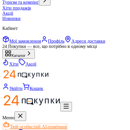
Туризм та кемпінг
Хіти продажів
Акції
Новинки
Кабінет
Мої замовлення
Профіль
Адреси доставки
24 Покупки — все, що потрібно в одному місці
Каталог
Хіти
Акції
Увійти
Кошик
Меню
Твій особистий AI-помічник