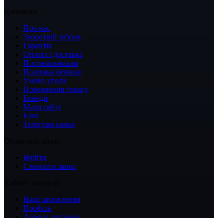
Допомога
Про нас
Зворотній зв'язок
Гарантія
Оплата і доставка
Постачальникам
Політика безпеки
Умови угоди
Повернення товару
Бренди
Мапа сайту
Блог
Телеграм канал
Обліковий запис
Ввійти
Створити запис
Кабінет покупця
Ваші замовлення
Профіль
Адреси доставки