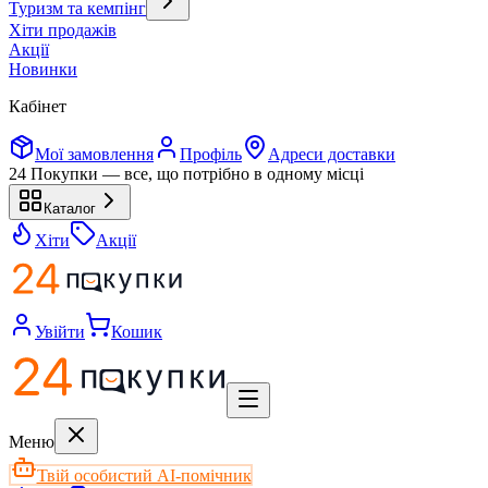
Туризм та кемпінг
Хіти продажів
Акції
Новинки
Кабінет
Мої замовлення
Профіль
Адреси доставки
24 Покупки — все, що потрібно в одному місці
Каталог
Хіти
Акції
Увійти
Кошик
Меню
Твій особистий AI-помічник