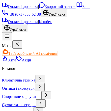
Оплата і доставка
|
Зворотний зв'язок
|
Блог
+38 (073) 353-62-38
Українська
Оплата і доставка
|
Кешбек
Українська
Меню
Твій особистий AI-помічник
Хіти
Акції
Каталог
Кліматична техніка
Оптика і аксесуари
Спортивне харчування
Сумки та аксесуари