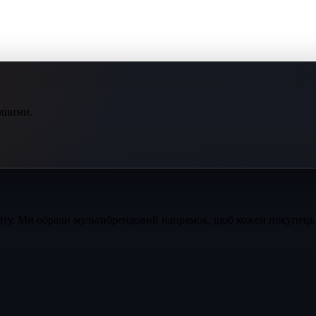
ершими.
світу. Ми обрали мультибрендовий напрямок, щоб кожен покупець