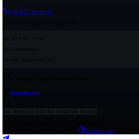
+38 (073) 353-62-38
Замовлення приймаємо цілодобово
Пн–Пт 9:00 – 19:00
Сб–Нд вихідний
Онлайн-замовлення 24/7
м. Київ, вул. Івана Їжакевича, б. 1/24
Написати нам
Безпечна оплата
Visa
Mastercard
Apple Pay
Google Pay
Privat24
#
Чоловічі сумки
#
Жіночі сумки
#
Рюкзаки
#
Гаманці
#
Італійські с
© 2015 – 2026 24 Покупки. Усі права захищені.
Зроблено з любов'ю в Україні
🇺🇦
·
AI.Inside Lab