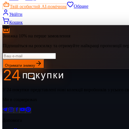
Твій особистий AI-помічник
Обране
Увійти
Кошик
Знижка 10% на перше замовлення
Підпишіться на розсилку та отримуйте найкращі пропозиції п
Отримати знижку
У 24 покупки представлені нові колекції виробників з усього 
Ми в соцмережах
Допомога