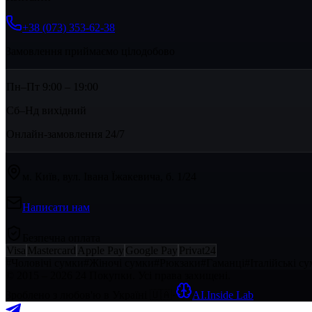
+38 (073) 353-62-38
Замовлення приймаємо цілодобово
Пн–Пт 9:00 – 19:00
Сб–Нд вихідний
Онлайн-замовлення 24/7
м. Київ, вул. Івана Їжакевича, б. 1/24
Написати нам
Безпечна оплата
Visa
Mastercard
Apple Pay
Google Pay
Privat24
#
Чоловічі сумки
#
Жіночі сумки
#
Рюкзаки
#
Гаманці
#
Італійські с
© 2015 – 2026 24 Покупки. Усі права захищені.
Зроблено з любов'ю в Україні
🇺🇦
·
AI.Inside Lab