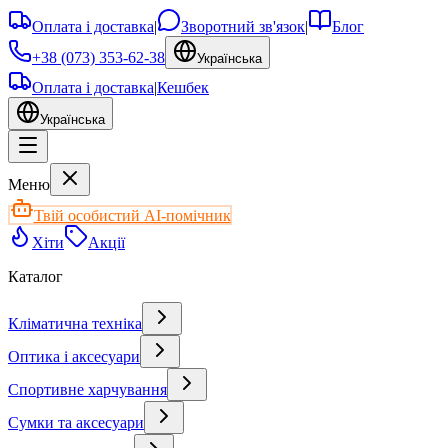
Оплата і доставка
|
Зворотний зв'язок
|
Блог
+38 (073) 353-62-38
Українська
Оплата і доставка
|
Кешбек
Українська
Меню
Твій особистий AI-помічник
Хіти
Акції
Каталог
Кліматична техніка
Оптика і аксесуари
Спортивне харчування
Сумки та аксесуари