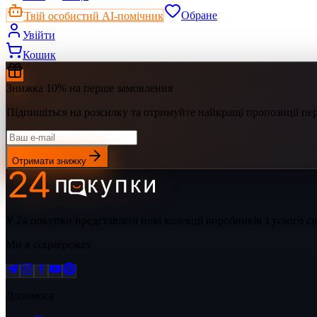
Твій особистий AI-помічник
Обране
Увійти
Кошик
Знижка 10% на перше замовлення
Підпишіться на розсилку та отримуйте найкращі пропозиції п
Отримати знижку
У 24 покупки представлені нові колекції виробників з усього 
Ми в соцмережах
Допомога