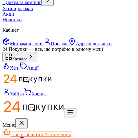
Туризм та кемпінг
Хіти продажів
Акції
Новинки
Кабінет
Мої замовлення
Профіль
Адреси доставки
24 Покупки — все, що потрібно в одному місці
Каталог
Хіти
Акції
Увійти
Кошик
Меню
Твій особистий AI-помічник