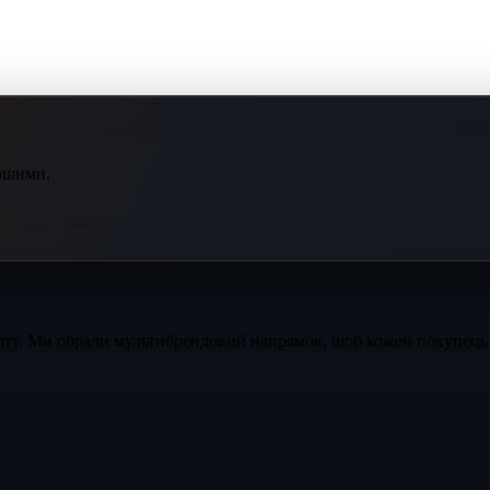
ершими.
світу. Ми обрали мультибрендовий напрямок, щоб кожен покупець