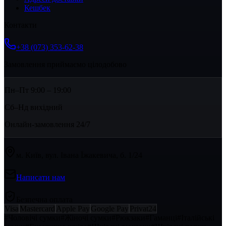
Кешбек
Контакти
+38 (073) 353-62-38
Замовлення приймаємо цілодобово
Пн–Пт 9:00 – 19:00
Сб–Нд вихідний
Онлайн-замовлення 24/7
м. Київ, вул. Івана Їжакевича, б. 1/24
Написати нам
Безпечна оплата
Visa
Mastercard
Apple Pay
Google Pay
Privat24
#
Чоловічі сумки
#
Жіночі сумки
#
Рюкзаки
#
Гаманці
#
Італійські