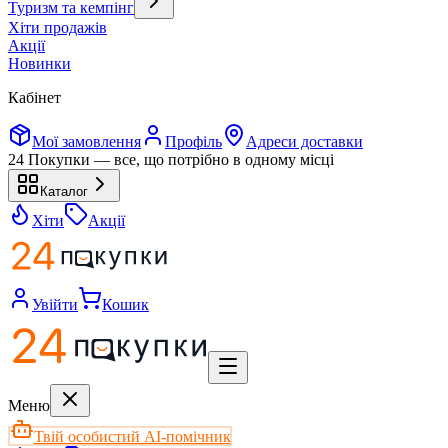
Туризм та кемпінг
Хіти продажів
Акції
Новинки
Кабінет
Мої замовлення
Профіль
Адреси доставки
24 Покупки — все, що потрібно в одному місці
Каталог
Хіти
Акції
Увійти
Кошик
Меню
Твій особистий AI-помічник