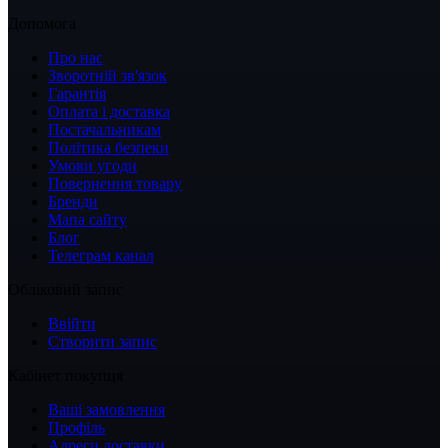
Допомога
Про нас
Зворотній зв'язок
Гарантія
Оплата і доставка
Постачальникам
Політика безпеки
Умови угоди
Повернення товару
Бренди
Мапа сайту
Блог
Телеграм канал
Обліковий запис
Ввійти
Створити запис
Кабінет покупця
Ваші замовлення
Профіль
Адреси доставки