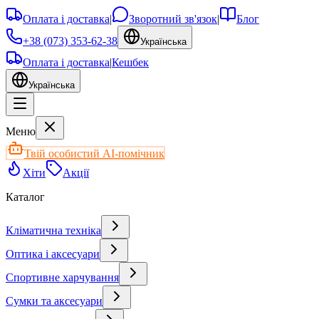
Оплата і доставка
|
Зворотний зв'язок
|
Блог
+38 (073) 353-62-38
Українська
Оплата і доставка
|
Кешбек
Українська
Меню
Твій особистий AI-помічник
Хіти
Акції
Каталог
Кліматична техніка
Оптика і аксесуари
Спортивне харчування
Сумки та аксесуари