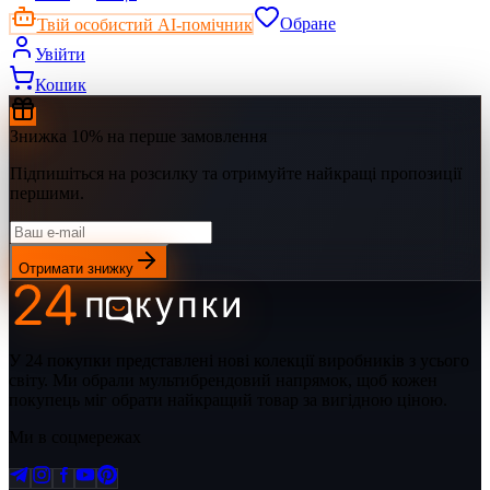
Твій особистий AI-помічник
Обране
Увійти
Кошик
Знижка 10% на перше замовлення
Підпишіться на розсилку та отримуйте найкращі пропозиції
першими.
Отримати знижку
У 24 покупки представлені нові колекції виробників з усього
світу. Ми обрали мультибрендовий напрямок, щоб кожен
покупець міг обрати найкращий товар за вигідною ціною.
Ми в соцмережах