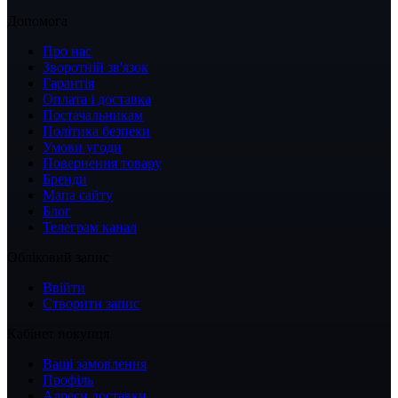
Допомога
Про нас
Зворотній зв'язок
Гарантія
Оплата і доставка
Постачальникам
Політика безпеки
Умови угоди
Повернення товару
Бренди
Мапа сайту
Блог
Телеграм канал
Обліковий запис
Ввійти
Створити запис
Кабінет покупця
Ваші замовлення
Профіль
Адреси доставки