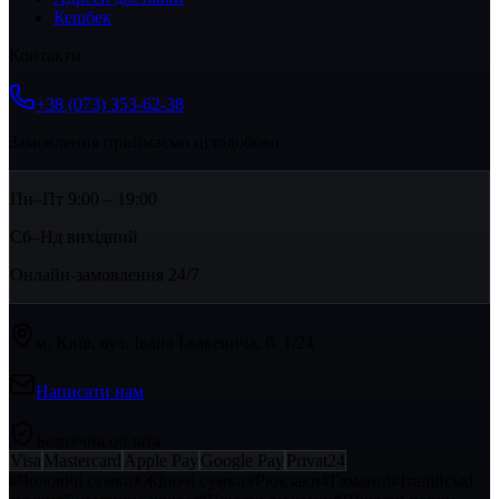
Кешбек
Контакти
+38 (073) 353-62-38
Замовлення приймаємо цілодобово
Пн–Пт 9:00 – 19:00
Сб–Нд вихідний
Онлайн-замовлення 24/7
м. Київ, вул. Івана Їжакевича, б. 1/24
Написати нам
Безпечна оплата
Visa
Mastercard
Apple Pay
Google Pay
Privat24
#
Чоловічі сумки
#
Жіночі сумки
#
Рюкзаки
#
Гаманці
#
Італійські