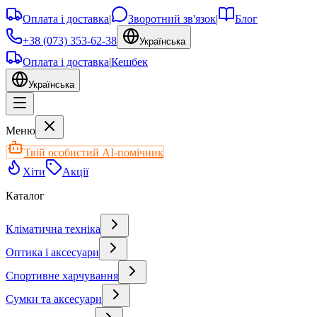
Оплата і доставка
|
Зворотний зв'язок
|
Блог
+38 (073) 353-62-38
Українська
Оплата і доставка
|
Кешбек
Українська
Меню
Твій особистий AI-помічник
Хіти
Акції
Каталог
Кліматична техніка
Оптика і аксесуари
Спортивне харчування
Сумки та аксесуари