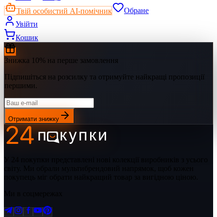
Твій особистий AI-помічник
Обране
Увійти
Кошик
Знижка 10% на перше замовлення
Підпишіться на розсилку та отримуйте найкращі пропозиції
першими.
Отримати знижку
У 24 покупки представлені нові колекції виробників з усього
світу. Ми обрали мультибрендовий напрямок, щоб кожен
покупець міг обрати найкращий товар за вигідною ціною.
Ми в соцмережах