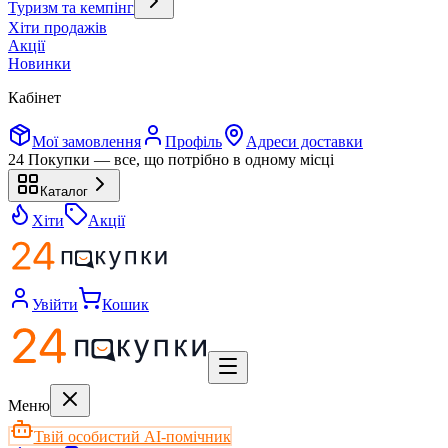
Туризм та кемпінг
Хіти продажів
Акції
Новинки
Кабінет
Мої замовлення
Профіль
Адреси доставки
24 Покупки — все, що потрібно в одному місці
Каталог
Хіти
Акції
Увійти
Кошик
Меню
Твій особистий AI-помічник