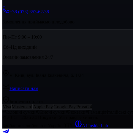
+38 (073) 353-62-38
Замовлення приймаємо цілодобово
Пн–Пт 9:00 – 19:00
Сб–Нд вихідний
Онлайн-замовлення 24/7
м. Київ, вул. Івана Їжакевича, б. 1/24
Написати нам
Безпечна оплата
Visa
Mastercard
Apple Pay
Google Pay
Privat24
#
Чоловічі сумки
#
Жіночі сумки
#
Рюкзаки
#
Гаманці
#
Італійські с
© 2015 – 2026 24 Покупки. Усі права захищені.
Зроблено з любов'ю в Україні
🇺🇦
·
AI.Inside Lab