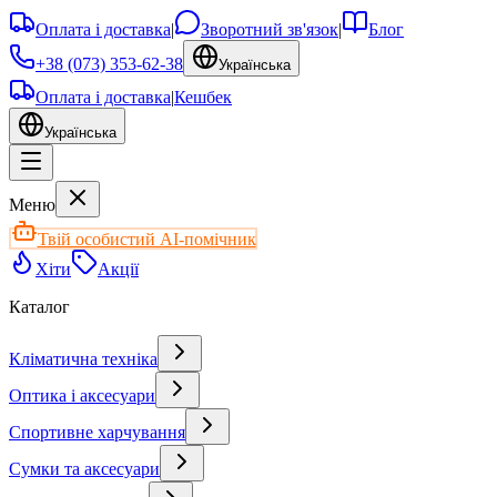
Оплата і доставка
|
Зворотний зв'язок
|
Блог
+38 (073) 353-62-38
Українська
Оплата і доставка
|
Кешбек
Українська
Меню
Твій особистий AI-помічник
Хіти
Акції
Каталог
Кліматична техніка
Оптика і аксесуари
Спортивне харчування
Сумки та аксесуари