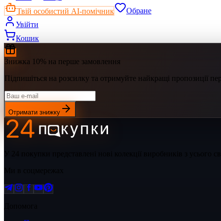
Твій особистий AI-помічник
Обране
Увійти
Кошик
Знижка 10% на перше замовлення
Підпишіться на розсилку та отримуйте найкращі пропозиції п
Отримати знижку
У 24 покупки представлені нові колекції виробників з усього 
Ми в соцмережах
Допомога