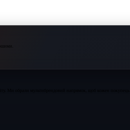
ершими.
світу. Ми обрали мультибрендовий напрямок, щоб кожен покупець