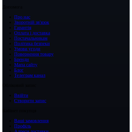
Допомога
Про нас
Зворотній зв'язок
Гарантія
Оплата і доставка
Постачальникам
Політика безпеки
Умови угоди
Повернення товару
Бренди
Мапа сайту
Блог
Телеграм канал
Обліковий запис
Ввійти
Створити запис
Кабінет покупця
Ваші замовлення
Профіль
Адреси доставки