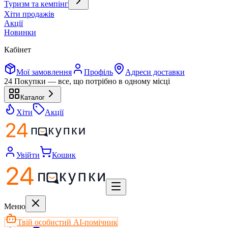
Туризм та кемпінг
Хіти продажів
Акції
Новинки
Кабінет
Мої замовлення
Профіль
Адреси доставки
24 Покупки — все, що потрібно в одному місці
Каталог
Хіти
Акції
Увійти
Кошик
Меню
Твій особистий AI-помічник