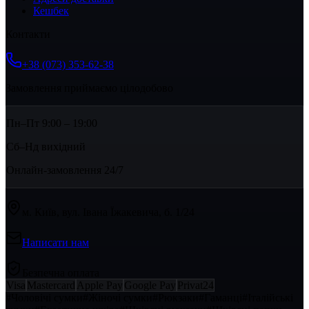
Кешбек
Контакти
+38 (073) 353-62-38
Замовлення приймаємо цілодобово
Пн–Пт 9:00 – 19:00
Сб–Нд вихідний
Онлайн-замовлення 24/7
м. Київ, вул. Івана Їжакевича, б. 1/24
Написати нам
Безпечна оплата
Visa
Mastercard
Apple Pay
Google Pay
Privat24
#
Чоловічі сумки
#
Жіночі сумки
#
Рюкзаки
#
Гаманці
#
Італійські