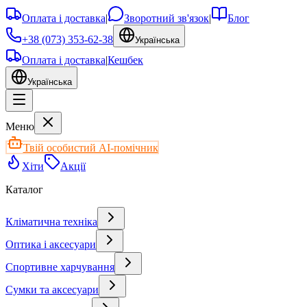
Оплата і доставка
|
Зворотний зв'язок
|
Блог
+38 (073) 353-62-38
Українська
Оплата і доставка
|
Кешбек
Українська
Меню
Твій особистий AI-помічник
Хіти
Акції
Каталог
Кліматична техніка
Оптика і аксесуари
Спортивне харчування
Сумки та аксесуари