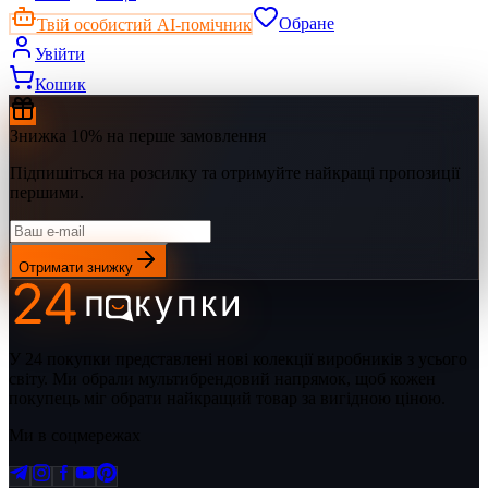
Твій особистий AI-помічник
Обране
Увійти
Кошик
Знижка 10% на перше замовлення
Підпишіться на розсилку та отримуйте найкращі пропозиції
першими.
Отримати знижку
У 24 покупки представлені нові колекції виробників з усього
світу. Ми обрали мультибрендовий напрямок, щоб кожен
покупець міг обрати найкращий товар за вигідною ціною.
Ми в соцмережах