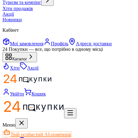
Туризм та кемпінг
Хіти продажів
Акції
Новинки
Кабінет
Мої замовлення
Профіль
Адреси доставки
24 Покупки — все, що потрібно в одному місці
Каталог
Хіти
Акції
Увійти
Кошик
Меню
Твій особистий AI-помічник