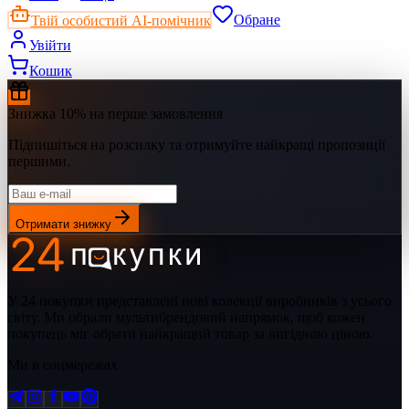
Твій особистий AI-помічник
Обране
Увійти
Кошик
Знижка 10% на перше замовлення
Підпишіться на розсилку та отримуйте найкращі пропозиції
першими.
Отримати знижку
У 24 покупки представлені нові колекції виробників з усього
світу. Ми обрали мультибрендовий напрямок, щоб кожен
покупець міг обрати найкращий товар за вигідною ціною.
Ми в соцмережах