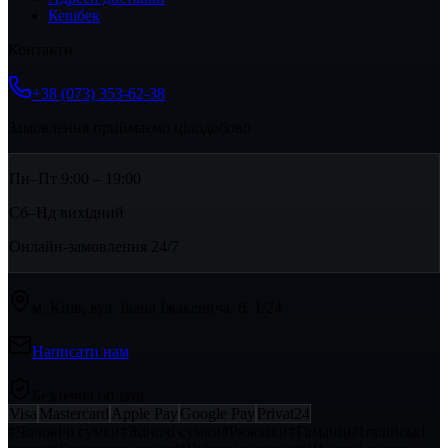
Кешбек
Контакти
+38 (073) 353-62-38
Замовлення приймаємо цілодобово
Пн–Пт 9:00 – 19:00
Сб–Нд вихідний
Онлайн-замовлення 24/7
м. Київ, вул. Івана Їжакевича, б. 1/24
Написати нам
Безпечна оплата
Visa
Mastercard
Apple Pay
Google Pay
Privat24
#
Чоловічі сумки
#
Жіночі сумки
#
Рюкзаки
#
Гаманці
#
Італійські