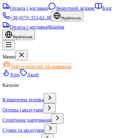
Оплата і доставка
|
Зворотний зв'язок
|
Блог
+38 (073) 353-62-38
Українська
Оплата і доставка
|
Кешбек
Українська
Меню
Твій особистий AI-помічник
Хіти
Акції
Каталог
Кліматична техніка
Оптика і аксесуари
Спортивне харчування
Сумки та аксесуари