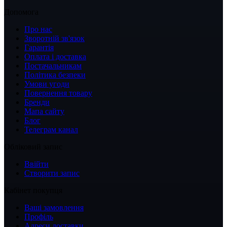
Допомога
Про нас
Зворотній зв'язок
Гарантія
Оплата і доставка
Постачальникам
Політика безпеки
Умови угоди
Повернення товару
Бренди
Мапа сайту
Блог
Телеграм канал
Обліковий запис
Ввійти
Створити запис
Кабінет покупця
Ваші замовлення
Профіль
Адреси доставки