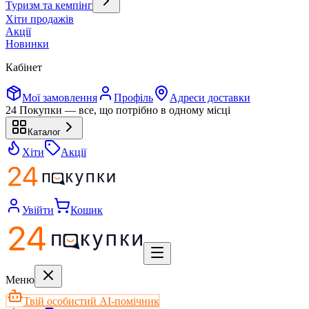
Туризм та кемпінг
Хіти продажів
Акції
Новинки
Кабінет
Мої замовлення
Профіль
Адреси доставки
24 Покупки — все, що потрібно в одному місці
Каталог
Хіти
Акції
Увійти
Кошик
Меню
Твій особистий AI-помічник