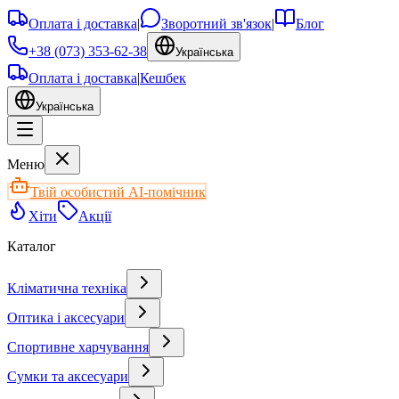
Оплата і доставка
|
Зворотний зв'язок
|
Блог
+38 (073) 353-62-38
Українська
Оплата і доставка
|
Кешбек
Українська
Меню
Твій особистий AI-помічник
Хіти
Акції
Каталог
Кліматична техніка
Оптика і аксесуари
Спортивне харчування
Сумки та аксесуари