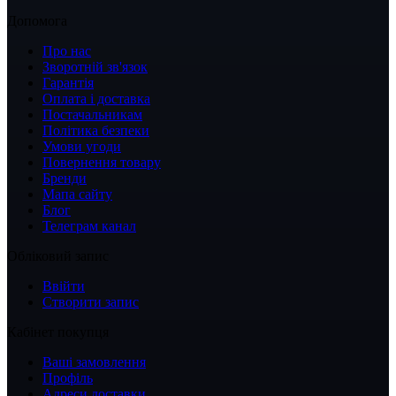
Допомога
Про нас
Зворотній зв'язок
Гарантія
Оплата і доставка
Постачальникам
Політика безпеки
Умови угоди
Повернення товару
Бренди
Мапа сайту
Блог
Телеграм канал
Обліковий запис
Ввійти
Створити запис
Кабінет покупця
Ваші замовлення
Профіль
Адреси доставки