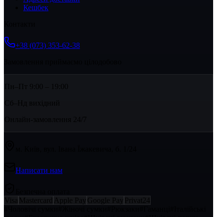
Кешбек
Контакти
+38 (073) 353-62-38
Замовлення приймаємо цілодобово
Пн–Пт 9:00 – 19:00
Сб–Нд вихідний
Онлайн-замовлення 24/7
м. Київ, вул. Івана Їжакевича, б. 1/24
Написати нам
Безпечна оплата
Visa
Mastercard
Apple Pay
Google Pay
Privat24
#
Чоловічі сумки
#
Жіночі сумки
#
Рюкзаки
#
Гаманці
#
Італійські