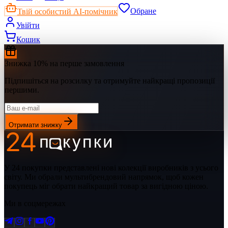
Твій особистий AI-помічник
Обране
Увійти
Кошик
Знижка 10% на перше замовлення
Підпишіться на розсилку та отримуйте найкращі пропозиції
першими.
Отримати знижку
У 24 покупки представлені нові колекції виробників з усього
світу. Ми обрали мультибрендовий напрямок, щоб кожен
покупець міг обрати найкращий товар за вигідною ціною.
Ми в соцмережах