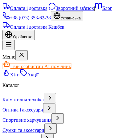
Оплата і доставка
|
Зворотний зв'язок
|
Блог
+38 (073) 353-62-38
Українська
Оплата і доставка
|
Кешбек
Українська
Меню
Твій особистий AI-помічник
Хіти
Акції
Каталог
Кліматична техніка
Оптика і аксесуари
Спортивне харчування
Сумки та аксесуари