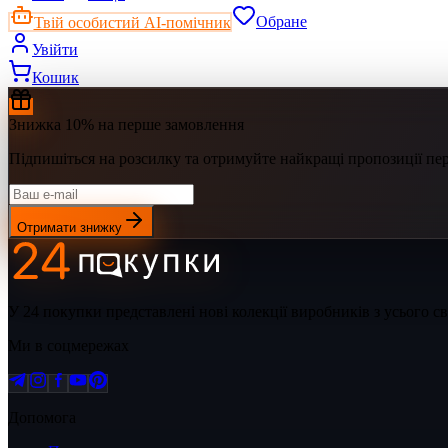
Твій особистий AI-помічник
Обране
Увійти
Кошик
Знижка 10% на перше замовлення
Підпишіться на розсилку та отримуйте найкращі пропозиції п
Отримати знижку
У 24 покупки представлені нові колекції виробників з усього 
Ми в соцмережах
Допомога