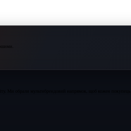
ершими.
світу. Ми обрали мультибрендовий напрямок, щоб кожен покупець