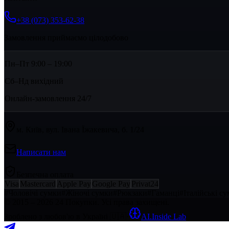
+38 (073) 353-62-38
Замовлення приймаємо цілодобово
Пн–Пт 9:00 – 19:00
Сб–Нд вихідний
Онлайн-замовлення 24/7
м. Київ, вул. Івана Їжакевича, б. 1/24
Написати нам
Безпечна оплата
Visa
Mastercard
Apple Pay
Google Pay
Privat24
#
Чоловічі сумки
#
Жіночі сумки
#
Рюкзаки
#
Гаманці
#
Італійські с
© 2015 – 2026 24 Покупки. Усі права захищені.
Зроблено з любов'ю в Україні
🇺🇦
·
AI.Inside Lab