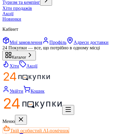
Туризм та кемпінг
Хіти продажів
Акції
Новинки
Кабінет
Мої замовлення
Профіль
Адреси доставки
24 Покупки — все, що потрібно в одному місці
Каталог
Хіти
Акції
Увійти
Кошик
Меню
Твій особистий AI-помічник