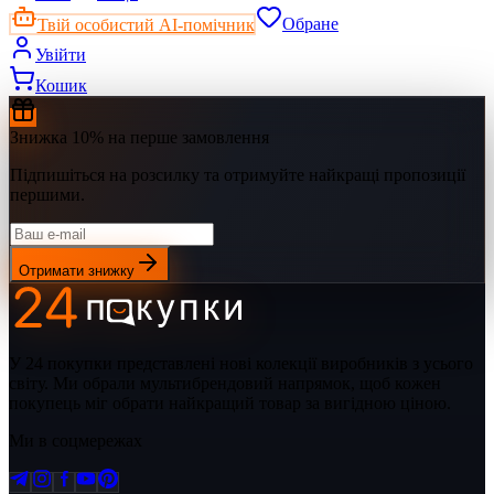
Твій особистий AI-помічник
Обране
Увійти
Кошик
Знижка 10% на перше замовлення
Підпишіться на розсилку та отримуйте найкращі пропозиції
першими.
Отримати знижку
У 24 покупки представлені нові колекції виробників з усього
світу. Ми обрали мультибрендовий напрямок, щоб кожен
покупець міг обрати найкращий товар за вигідною ціною.
Ми в соцмережах