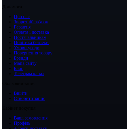
Допомога
Про нас
Зворотній зв'язок
Гарантія
Оплата і доставка
Постачальникам
Політика безпеки
Умови угоди
Повернення товару
Бренди
Мапа сайту
Блог
Телеграм канал
Обліковий запис
Ввійти
Створити запис
Кабінет покупця
Ваші замовлення
Профіль
Адреси доставки