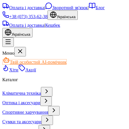
Оплата і доставка
|
Зворотний зв'язок
|
Блог
+38 (073) 353-62-38
Українська
Оплата і доставка
|
Кешбек
Українська
Меню
Твій особистий AI-помічник
Хіти
Акції
Каталог
Кліматична техніка
Оптика і аксесуари
Спортивне харчування
Сумки та аксесуари