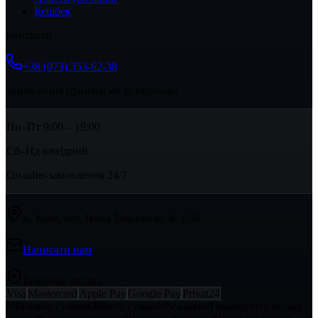
Кешбек
Контакти
+38 (073) 353-62-38
Замовлення приймаємо цілодобово
Пн–Пт 9:00 – 19:00
Сб–Нд вихідний
Онлайн-замовлення 24/7
м. Київ, вул. Івана Їжакевича, б. 1/24
Написати нам
Безпечна оплата
Visa
Mastercard
Apple Pay
Google Pay
Privat24
#
Чоловічі сумки
#
Жіночі сумки
#
Рюкзаки
#
Гаманці
#
Італійські