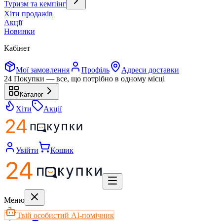
Туризм та кемпінг
Хіти продажів
Акції
Новинки
Кабінет
Мої замовлення
Профіль
Адреси доставки
24 Покупки — все, що потрібно в одному місці
Каталог
Хіти
Акції
Увійти
Кошик
Меню
Твій особистий AI-помічник