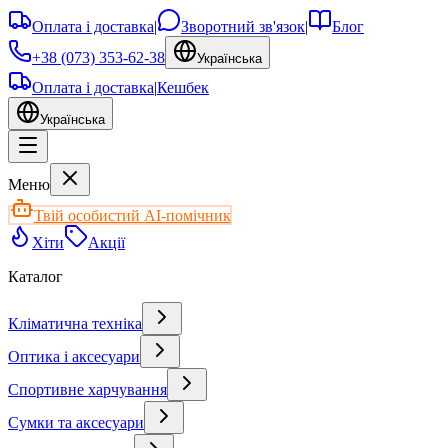
Оплата і доставка
|
Зворотний зв'язок
|
Блог
+38 (073) 353-62-38
Українська
Оплата і доставка
|
Кешбек
Українська
Меню
Твій особистий AI-помічник
Хіти
Акції
Каталог
Кліматична техніка
Оптика і аксесуари
Спортивне харчування
Сумки та аксесуари