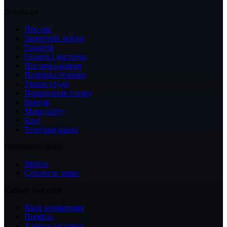
Допомога
Про нас
Зворотній зв'язок
Гарантія
Оплата і доставка
Постачальникам
Політика безпеки
Умови угоди
Повернення товару
Бренди
Мапа сайту
Блог
Телеграм канал
Обліковий запис
Ввійти
Створити запис
Кабінет покупця
Ваші замовлення
Профіль
Адреси доставки