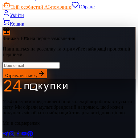
Твій особистий AI-помічник
Обране
Увійти
Кошик
Знижка 10% на перше замовлення
Підпишіться на розсилку та отримуйте найкращі пропозиції
першими.
Отримати знижку
У 24 покупки представлені нові колекції виробників з усього
світу. Ми обрали мультибрендовий напрямок, щоб кожен
покупець міг обрати найкращий товар за вигідною ціною.
Ми в соцмережах