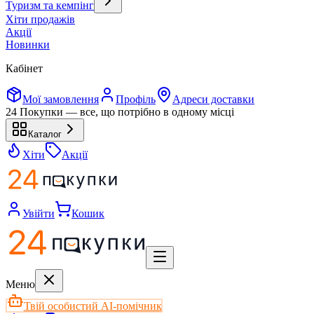
Туризм та кемпінг
Хіти продажів
Акції
Новинки
Кабінет
Мої замовлення
Профіль
Адреси доставки
24 Покупки — все, що потрібно в одному місці
Каталог
Хіти
Акції
Увійти
Кошик
Меню
Твій особистий AI-помічник