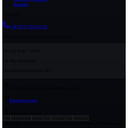
Кешбек
Контакти
+38 (073) 353-62-38
Замовлення приймаємо цілодобово
Пн–Пт 9:00 – 19:00
Сб–Нд вихідний
Онлайн-замовлення 24/7
м. Київ, вул. Івана Їжакевича, б. 1/24
Написати нам
Безпечна оплата
Visa
Mastercard
Apple Pay
Google Pay
Privat24
#
Чоловічі сумки
#
Жіночі сумки
#
Рюкзаки
#
Гаманці
#
Італійські