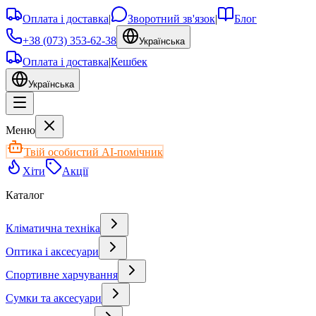
Оплата і доставка
|
Зворотний зв'язок
|
Блог
+38 (073) 353-62-38
Українська
Оплата і доставка
|
Кешбек
Українська
Меню
Твій особистий AI-помічник
Хіти
Акції
Каталог
Кліматична техніка
Оптика і аксесуари
Спортивне харчування
Сумки та аксесуари