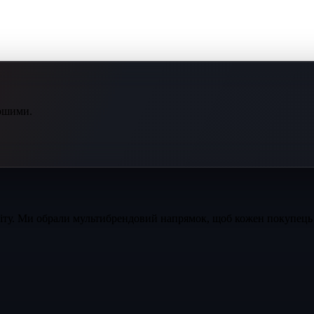
ершими.
світу. Ми обрали мультибрендовий напрямок, щоб кожен покупець