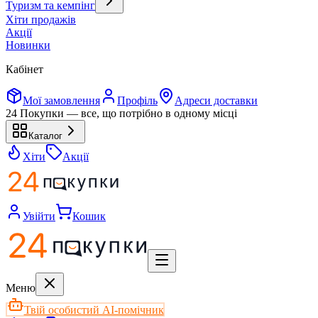
Туризм та кемпінг
Хіти продажів
Акції
Новинки
Кабінет
Мої замовлення
Профіль
Адреси доставки
24 Покупки — все, що потрібно в одному місці
Каталог
Хіти
Акції
Увійти
Кошик
Меню
Твій особистий AI-помічник