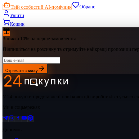
Твій особистий AI-помічник
Обране
Увійти
Кошик
Знижка 10% на перше замовлення
Підпишіться на розсилку та отримуйте найкращі пропозиції п
Отримати знижку
У 24 покупки представлені нові колекції виробників з усього 
Ми в соцмережах
Допомога