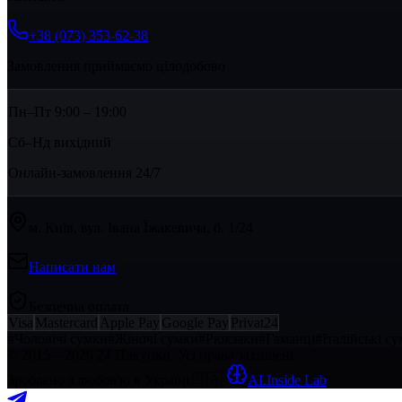
+38 (073) 353-62-38
Замовлення приймаємо цілодобово
Пн–Пт 9:00 – 19:00
Сб–Нд вихідний
Онлайн-замовлення 24/7
м. Київ, вул. Івана Їжакевича, б. 1/24
Написати нам
Безпечна оплата
Visa
Mastercard
Apple Pay
Google Pay
Privat24
#
Чоловічі сумки
#
Жіночі сумки
#
Рюкзаки
#
Гаманці
#
Італійські с
© 2015 – 2026 24 Покупки. Усі права захищені.
Зроблено з любов'ю в Україні
🇺🇦
·
AI.Inside Lab