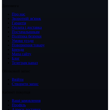
Допомога
Про нас
Зворотній зв'язок
Гарантія
Оплата і доставка
Постачальникам
Політика безпеки
Умови угоди
Повернення товару
Бренди
Мапа сайту
Блог
Телеграм канал
Обліковий запис
Ввійти
Створити запис
Кабінет покупця
Ваші замовлення
Профіль
Адреси доставки