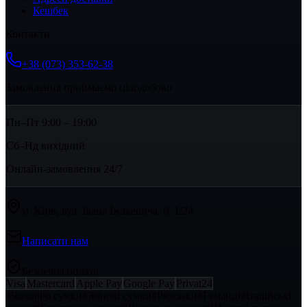
Кешбек
Контакти
+38 (073) 353-62-38
Замовлення приймаємо цілодобово
Пн–Пт 9:00 – 19:00
Сб–Нд вихідний
Онлайн-замовлення 24/7
м. Київ, вул. Івана Їжакевича, б. 1/24
Написати нам
Безпечна оплата
Visa
Mastercard
Apple Pay
Google Pay
Privat24
#
Чоловічі сумки
#
Жіночі сумки
#
Рюкзаки
#
Гаманці
#
Італійські