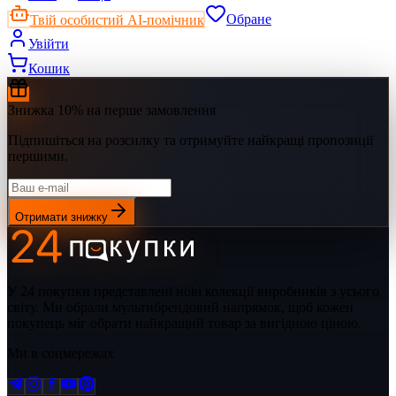
Твій особистий AI-помічник
Обране
Увійти
Кошик
Знижка 10% на перше замовлення
Підпишіться на розсилку та отримуйте найкращі пропозиції
першими.
Отримати знижку
У 24 покупки представлені нові колекції виробників з усього
світу. Ми обрали мультибрендовий напрямок, щоб кожен
покупець міг обрати найкращий товар за вигідною ціною.
Ми в соцмережах