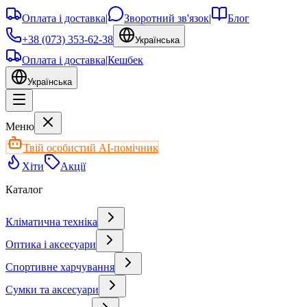
Оплата і доставка
|
Зворотний зв'язок
|
Блог
+38 (073) 353-62-38
Українська
Оплата і доставка
|
Кешбек
Українська
Меню
Твій особистий AI-помічник
Хіти
Акції
Каталог
Кліматична техніка
Оптика і аксесуари
Спортивне харчування
Сумки та аксесуари