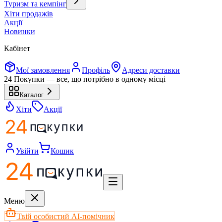
Туризм та кемпінг
Хіти продажів
Акції
Новинки
Кабінет
Мої замовлення
Профіль
Адреси доставки
24 Покупки — все, що потрібно в одному місці
Каталог
Хіти
Акції
Увійти
Кошик
Меню
Твій особистий AI-помічник