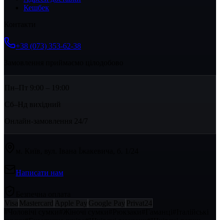
Кешбек
Контакти
+38 (073) 353-62-38
Замовлення приймаємо цілодобово
Пн–Пт 9:00 – 19:00
Сб–Нд вихідний
Онлайн-замовлення 24/7
м. Київ, вул. Івана Їжакевича, б. 1/24
Написати нам
Безпечна оплата
Visa
Mastercard
Apple Pay
Google Pay
Privat24
#
Чоловічі сумки
#
Жіночі сумки
#
Рюкзаки
#
Гаманці
#
Італійські