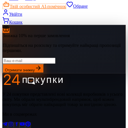
Твій особистий AI-помічник
Обране
Увійти
Кошик
Знижка 10% на перше замовлення
Підпишіться на розсилку та отримуйте найкращі пропозиції
першими.
Отримати знижку
У 24 покупки представлені нові колекції виробників з усього
світу. Ми обрали мультибрендовий напрямок, щоб кожен
покупець міг обрати найкращий товар за вигідною ціною.
Ми в соцмережах