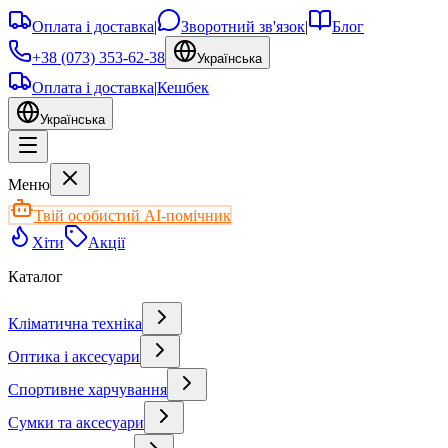
Оплата і доставка
|
Зворотний зв'язок
|
Блог
+38 (073) 353-62-38
Українська
Оплата і доставка
|
Кешбек
Українська
Меню
Твій особистий AI-помічник
Хіти
Акції
Каталог
Кліматична техніка
Оптика і аксесуари
Спортивне харчування
Сумки та аксесуари