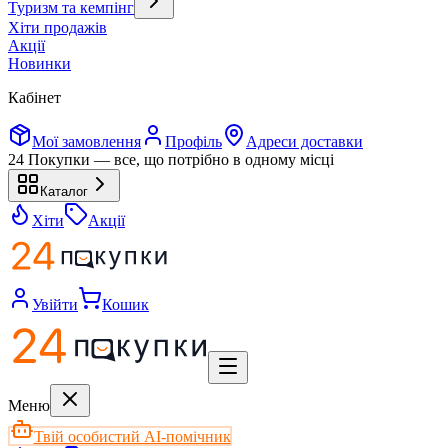
Туризм та кемпінг
Хіти продажів
Акції
Новинки
Кабінет
Мої замовлення
Профіль
Адреси доставки
24 Покупки — все, що потрібно в одному місці
Каталог
Хіти
Акції
Увійти
Кошик
Меню
Твій особистий AI-помічник