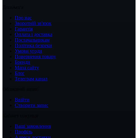
Допомога
Про нас
Зворотній зв'язок
Гарантія
Оплата і доставка
Постачальникам
Політика безпеки
Умови угоди
Повернення товару
Бренди
Мапа сайту
Блог
Телеграм канал
Обліковий запис
Ввійти
Створити запис
Кабінет покупця
Ваші замовлення
Профіль
Адреси доставки