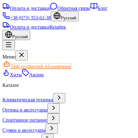
Оплата и доставка
|
Обратная связь
|
Блог
+38 (073) 353-62-38
Русский
Оплата и доставка
|
Кешбек
Русский
Меню
Твій особистий AI-помічник
Хиты
Акции
Каталог
Климатическая техника
Оптика и аксессуары
Спортивное питание
Сумки и аксессуары