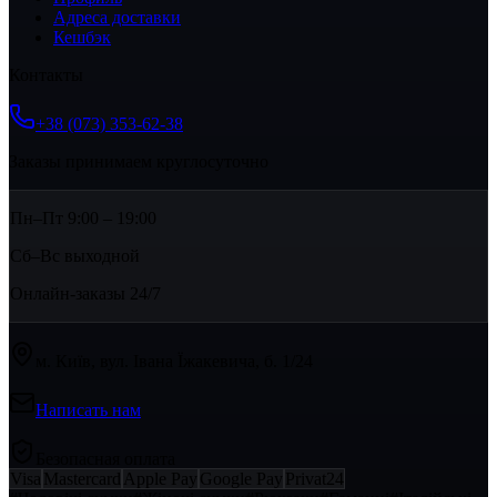
Адреса доставки
Кешбэк
Контакты
+38 (073) 353-62-38
Заказы принимаем круглосуточно
Пн–Пт 9:00 – 19:00
Сб–Вс выходной
Онлайн-заказы 24/7
м. Київ, вул. Івана Їжакевича, б. 1/24
Написать нам
Безопасная оплата
Visa
Mastercard
Apple Pay
Google Pay
Privat24