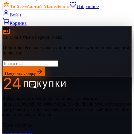
Твій особистий AI-помічник
Избранное
Войти
Корзина
Скидка 10% на первый заказ
Подпишитесь на рассылку и получайте лучшие предложения
первыми.
Получить скидку
В 24 покупки представлены новые коллекции
производителей со всего мира. Мы выбрали мультибрендовое
направление, чтобы каждый покупатель мог выбрать лучший
товар по выгодной цене.
Мы в соцсетях