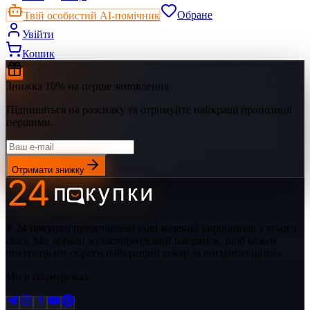
Твій особистий AI-помічник
Обране
Увійти
Кошик
Знижка 10% на перше замовлення
Підпишіться на розсилку та отримуйте найкращі пропозиції
першими.
Отримати знижку
У 24 покупки представлені нові колекції виробників з усього
світу. Ми обрали мультибрендовий напрямок, щоб кожен
покупець міг обрати найкращий товар за вигідною ціною.
Ми в соцмережах