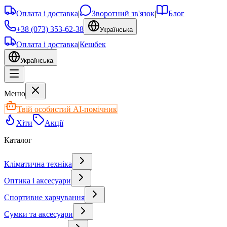
Оплата і доставка
|
Зворотний зв'язок
|
Блог
+38 (073) 353-62-38
Українська
Оплата і доставка
|
Кешбек
Українська
Меню
Твій особистий AI-помічник
Хіти
Акції
Каталог
Кліматична техніка
Оптика і аксесуари
Спортивне харчування
Сумки та аксесуари