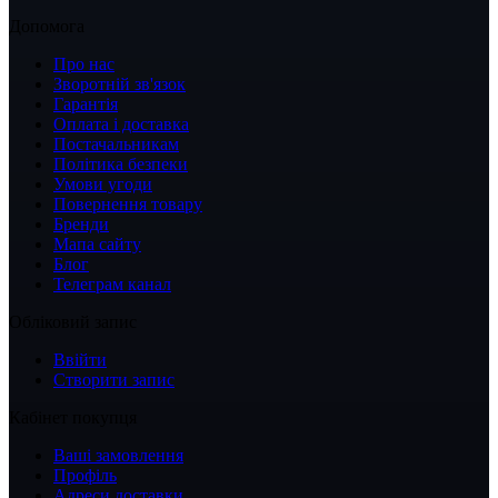
Допомога
Про нас
Зворотній зв'язок
Гарантія
Оплата і доставка
Постачальникам
Політика безпеки
Умови угоди
Повернення товару
Бренди
Мапа сайту
Блог
Телеграм канал
Обліковий запис
Ввійти
Створити запис
Кабінет покупця
Ваші замовлення
Профіль
Адреси доставки