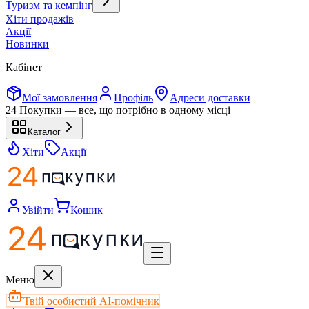
Туризм та кемпінг
Хіти продажів
Акції
Новинки
Кабінет
Мої замовлення
Профіль
Адреси доставки
24 Покупки — все, що потрібно в одному місці
Каталог
Хіти
Акції
Увійти
Кошик
Меню
Твій особистий AI-помічник