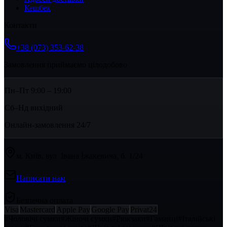
Кешбек
Контакти
+38 (073) 353-62-38
Замовлення приймаємо цілодобово
Пн–Пт 9:00 – 19:00
Сб–Нд вихідний
Онлайн-замовлення 24/7
м. Київ, вул. Івана Їжакевича, б. 1/24
Написати нам
Безпечна оплата
Visa
Mastercard
Apple Pay
Google Pay
Privat24
#
Чоловічі сумки
#
Жіночі сумки
#
Рюкзаки
#
Гаманці
#
Італійські