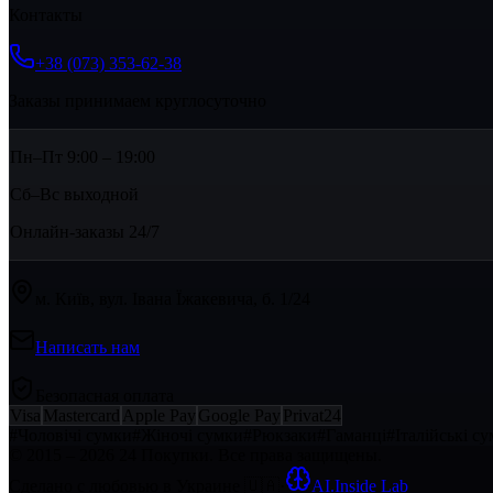
Контакты
+38 (073) 353-62-38
Заказы принимаем круглосуточно
Пн–Пт 9:00 – 19:00
Сб–Вс выходной
Онлайн-заказы 24/7
м. Київ, вул. Івана Їжакевича, б. 1/24
Написать нам
Безопасная оплата
Visa
Mastercard
Apple Pay
Google Pay
Privat24
#
Чоловічі сумки
#
Жіночі сумки
#
Рюкзаки
#
Гаманці
#
Італійські с
© 2015 – 2026 24 Покупки. Все права защищены.
Сделано с любовью в Украине
🇺🇦
·
AI.Inside Lab