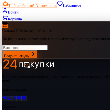
Твій особистий AI-помічник
Избранное
Войти
Корзина
Скидка 10% на первый заказ
Подпишитесь на рассылку и получайте лучшие предложения п
Получить скидку
В 24 покупки представлены новые коллекции производителей 
цене.
Мы в соцсетях
Помощь